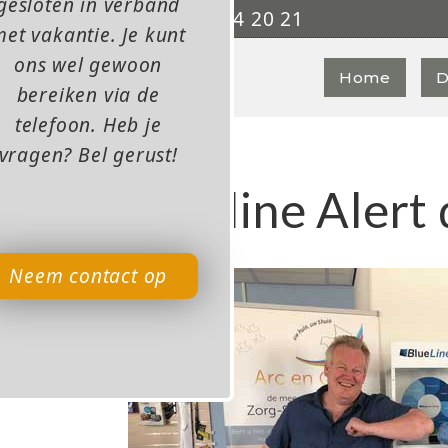
gesloten in verband
0315 - 84 20 21

et vakantie. Je kunt
ons wel gewoon
Home
D
bereiken via de
telefoon. Heb je
vragen? Bel gerust!
Blueline Aler
Neem contact op