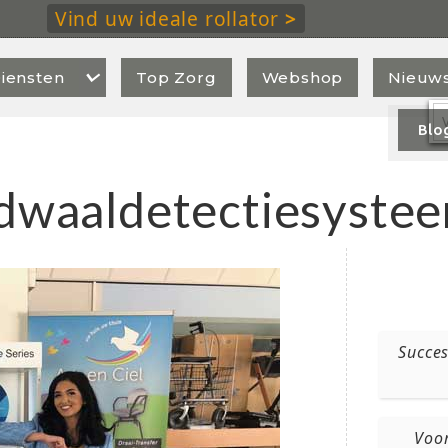
Vind uw ideale rollator
>

iensten
Top Zorg
Webshop
Nieuw
Blo
t dwaaldetectiesyste
Succe
Voor