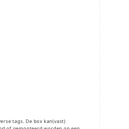
verse tags. De box kan(vast)
ond of gemonteerd worden op een