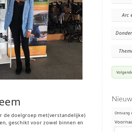
Arc 
Donderd
Thema
Volgend
teem
Nieuw
Ontvang 
or de doelgroep met(verstandelijke)
Voorna
en, geschikt voor zowel binnen en