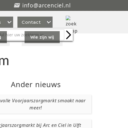
info@arcenciel.nl



s
Contact
g
Wie zijn wij
em
Ander nieuws
svolle Voorjaarszorgmarkt smaakt naar
meer!
jaarszorgmarkt bij Arc en Ciel in Ulft