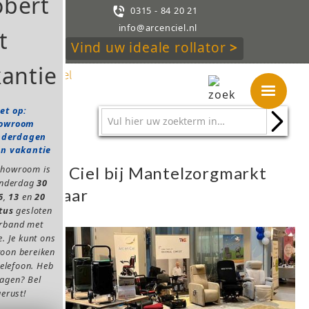

0315 - 84 20 21
info@arcenciel.nl
Vind uw ideale rollator
>
et op:
owroom
nderdagen
in vakantie
Arc en Ciel bij Mantelzorgmarkt
showroom is
onderdag
30
Zevenaar
6
,
13
en
20
tus
gesloten
erband met
e. Je kunt ons
oon bereiken
telefoon. Heb
ragen? Bel
gerust!