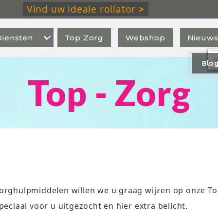
Vind uw ideale rollator
>

Diensten
Top Zorg
Webshop
Nieuw
Blo
Top - Zorg
orghulpmiddelen willen we u graag wijzen op onze To
eciaal voor u uitgezocht en hier extra belicht.