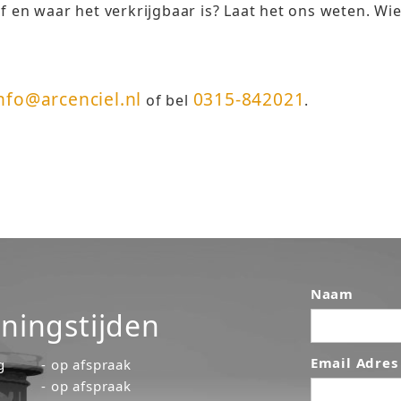
f en waar het verkrijgbaar is? Laat het ons weten. Wi
nfo@arcenciel.nl
0315-842021
of bel
.
Naam
ningstijden
Email Adres
g
- op afspraak
- op afspraak