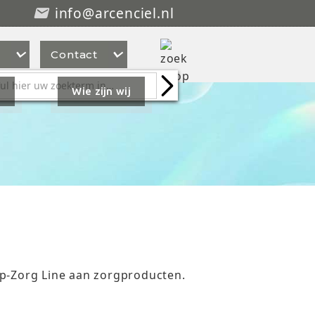
info@arcenciel.nl



s
Contact
g
Wie zijn wij
p-Zorg Line aan zorgproducten.