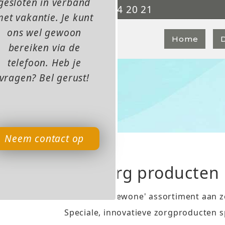
gesloten in verband
0315 - 84 20 21

et vakantie. Je kunt
ons wel gewoon
Home
bereiken via de
telefoon. Heb je
vragen? Bel gerust!
Neem contact op
Top zorg producten
Naast ons 'gewone' assortiment aan z
Speciale, innovatieve zorgproducten sp