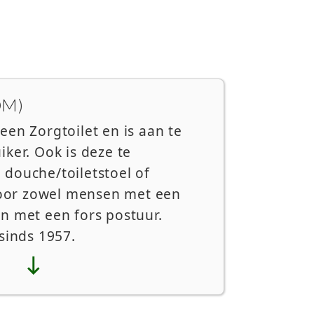
OM)
en Zorgtoilet en is aan te
ker. Ook is deze te
douche/toiletstoel of
 voor zowel mensen met een
n met een fors postuur.
sinds 1957.
