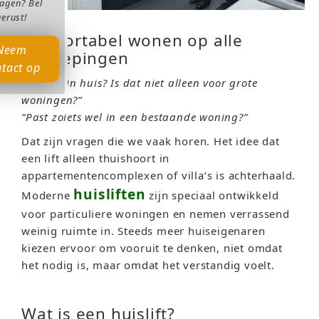
ragen? Bel
gerust!
Comfortabel wonen op alle
Neem
verdiepingen
tact op
“Een lift in huis? Is dat niet alleen voor grote
woningen?”
“Past zoiets wel in een bestaande woning?”
Dat zijn vragen die we vaak horen. Het idee dat
een lift alleen thuishoort in
appartementencomplexen of villa’s is achterhaald.
huisliften
Moderne
zijn speciaal ontwikkeld
voor particuliere woningen en nemen verrassend
weinig ruimte in. Steeds meer huiseigenaren
kiezen ervoor om vooruit te denken, niet omdat
het nodig is, maar omdat het verstandig voelt.
Wat is een huislift?