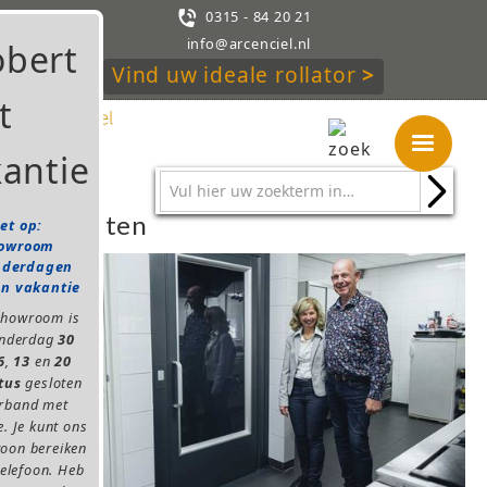

0315 - 84 20 21
info@arcenciel.nl
Vind uw ideale rollator
>
Huisliften
et op:
owroom
nderdagen
in vakantie
showroom is
onderdag
30
6
,
13
en
20
tus
gesloten
erband met
e. Je kunt ons
oon bereiken
telefoon. Heb