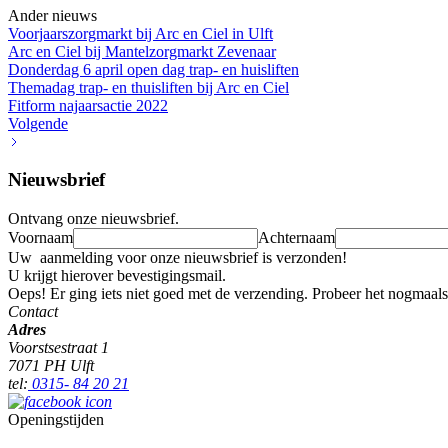
Ander nieuws
Voorjaarszorgmarkt bij Arc en Ciel in Ulft
Arc en Ciel bij Mantelzorgmarkt Zevenaar
Donderdag 6 april open dag trap- en huisliften
Themadag trap- en thuisliften bij Arc en Ciel
Fitform najaarsactie 2022
Volgende
Nieuwsbrief
Ontvang onze nieuwsbrief.
Voornaam
Achternaam
Uw aanmelding voor onze nieuwsbrief is verzonden!
U krijgt hierover bevestigingsmail.
Oeps! Er ging iets niet goed met de verzending. Probeer het nogmaals
Contact
Adres
Voorstsestraat 1
7071 PH Ulft
tel:
0315- 84 20 21
Openingstijden