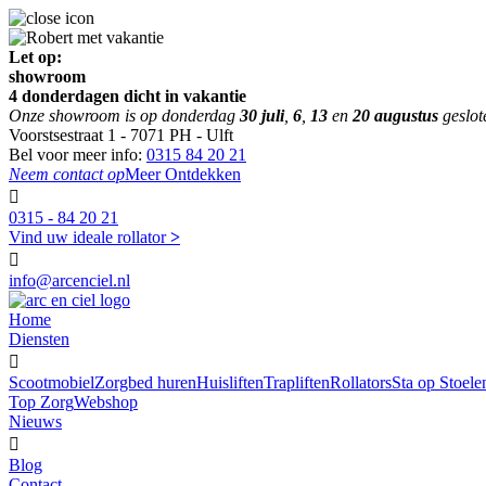
Let op:
showroom
4 donderdagen dicht in vakantie
Onze showroom is op donderdag
30 juli
,
6
,
13
en
20 augustus
geslot
Voorstsestraat 1 - 7071 PH - Ulft
Bel voor meer info:
0315 84 20 21
Neem contact op
Meer Ontdekken

0315 - 84 20 21
Vind uw ideale rollator
>

info@arcenciel.nl
Home
Diensten

Scootmobiel
Zorgbed huren
Huisliften
Trapliften
Rollators
Sta op Stoele
Top Zorg
Webshop
Nieuws

Blog
Contact