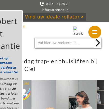

0315 - 84 20 21
info@arcenciel.nl
Vind uw ideale rollator
>
et op:
Themadag trap- en thuisliften bij
owroom
Arc en Ciel
nderdagen
in vakantie
showroom is
onderdag
30
6
,
13
en
20
tus
gesloten
erband met
e. Je kunt ons
oon bereiken