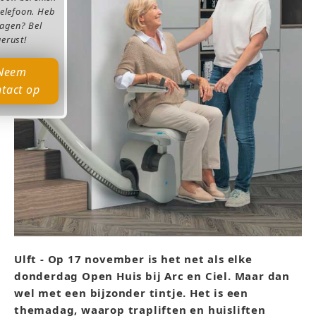
telefoon. Heb
ragen? Bel
gerust!
Neem
tact op
Ulft - Op 17 november is het net als elke
donderdag Open Huis bij Arc en Ciel. Maar dan
wel met een bijzonder tintje. Het is een
themadag, waarop trapliften en huisliften