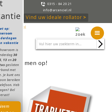

0315 - 84 20 21
info@arcenciel.nl
Vind uw ideale rollator
>
et op:
owroom
nderdagen
in vakantie
showroom is
onderdag
30
6
,
13
en
20
Wij ruimen op!
tus
gesloten
erband met
e. Je kunt ons
oon bereiken
telefoon. Heb
ragen? Bel
gerust!
Neem