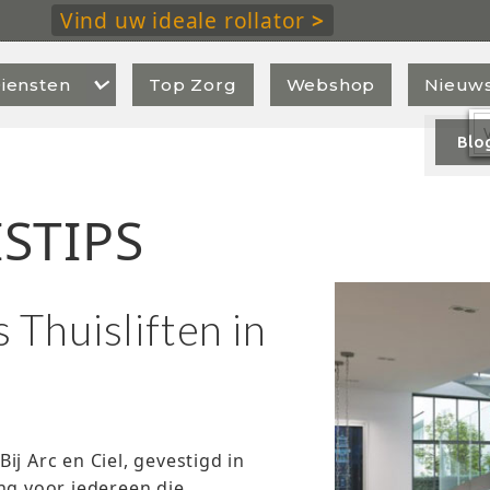
Vind uw ideale rollator
>

iensten
Top Zorg
Webshop
Nieuw
Blo
STIPS
Thuisliften in
Bij Arc en Ciel, gevestigd in
ng voor iedereen die