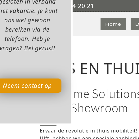
gesloten in verband
0315 - 84 20 21

et vakantie. Je kunt
ons wel gewoon
Home
D
bereiken via de
telefoon. Heb je
vragen? Bel gerust!
HUIS EN THUI
Neem contact op
TK Home Solutions 
Onze Showroom
07/2023
Ervaar de revolutie in thuis mobiliteit! 
Ulft, hebben we een speciale aanbiedi