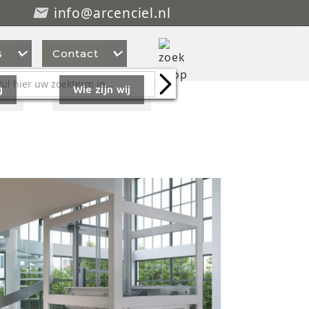
info@arcenciel.nl



s
Contact
g
Wie zijn wij