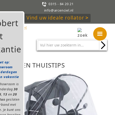

0315 - 84 20 21
info@arcenciel.nl
Vind uw ideale rollator
>
et op:
HUIS EN THUISTIPS
owroom
nderdagen
in vakantie
showroom is
onderdag
30
6
,
13
en
20
tus
gesloten
erband met
e. Je kunt ons
oon bereiken