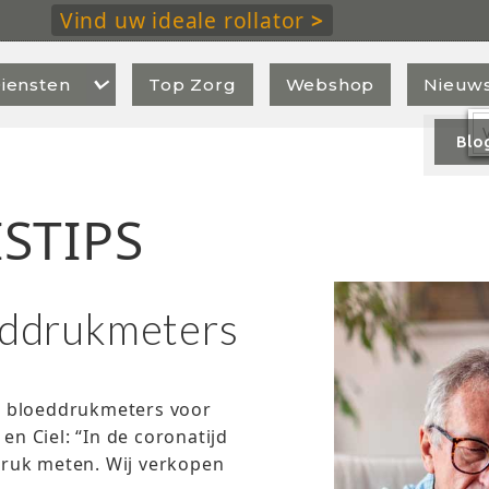
Vind uw ideale rollator
>

iensten
Top Zorg
Webshop
Nieuw
Blo
STIPS
ddrukmeters
r bloeddrukmeters voor
en Ciel: “In de coronatijd
ruk meten. Wij verkopen