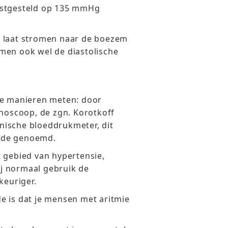
astgesteld op 135 mmHg
g laat stromen naar de boezem
men ook wel de diastolische
de manieren meten: door
thoscoop, de zgn. Korotkoff
nische bloeddrukmeter, dit
ode genoemd.
 gebied van hypertensie,
bij normaal gebruik de
euriger.
e is dat je mensen met aritmie