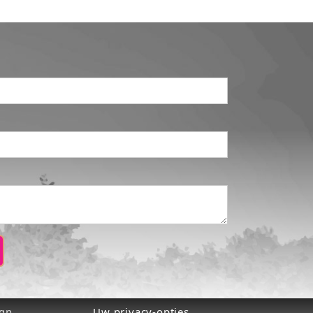
ign
Uw privacy-opties