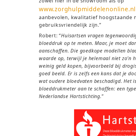
zowel hier in de showroom als op
www.zorghulpmiddelenonline.nl
aanbevolen, kwalitatief hoogstaande 
gebruiksvriendelijk zijn.”
Robert: “
Huisartsen vragen tegenwoordig
bloeddruk op te meten. Maar, je moet da
aanschaffen. Die goedkope modellen blaas
waarde op, terwijl je helemaal niet zo’n 
weinig geld kopen, bijvoorbeeld bij drog
goed beeld. Er is zelfs een kans dat je d
wat oudere bloedvaten beschadigd. Het i
bloeddrukmeter aan te schaffen: een typ
Nederlandse Hartstichting.
”