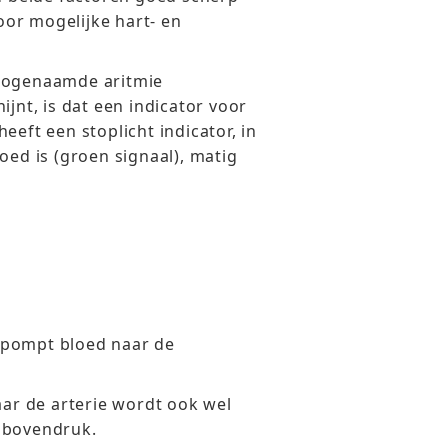
voor mogelijke hart- en
 zogenaamde aritmie
ijnt, is dat een indicator voor
eeft een stoplicht indicator, in
oed is (groen signaal), matig
ze pompt bloed naar de
aar de arterie wordt ook wel
 bovendruk.