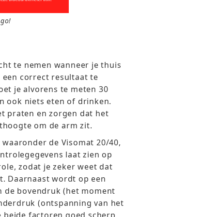
ogo!
acht te nemen wanneer je thuis
een correct resultaat te
et je alvorens te meten 30
 ook niets eten of drinken.
t praten en zorgen dat het
thoogte om de arm zit.
, waaronder de Visomat 20/40,
ontrolegegevens laat zien op
role, zodat je zeker weet dat
t. Daarnaast wordt op een
sen de bovendruk (het moment
nderdruk (ontspanning van het
ie beide factoren goed scherp