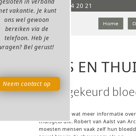
gesloten in verband
0315 - 84 20 21

et vakantie. Je kunt
ons wel gewoon
Home
D
bereiken via de
telefoon. Heb je
vragen? Bel gerust!
HUIS EN THUI
Neem contact op
Goedgekeurd bloe
03/2022
Deze maand wat meer informatie ove
thuisgebruik. Robert van Aalst van Arc 
moesten mensen vaak zelf hun bloedd