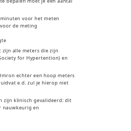
te bepalen moet je een aantal
 minuten voor het meten
 voor de meting
gte
 zijn alle meters die zijn
ociety for Hypertention) en
 Omron echter een hoop meters
ruidvat e.d. zul je hierop niet
 zijn klinisch gevalideerd: dit
r nauwkeurig en