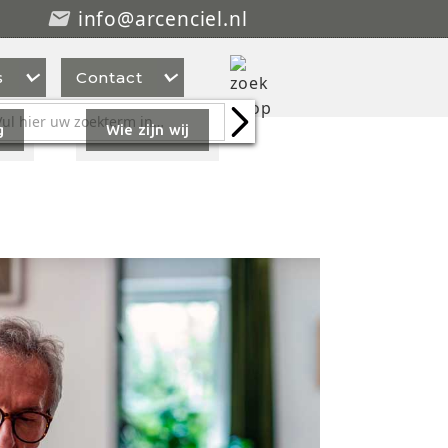
info@arcenciel.nl



s
Contact
g
Wie zijn wij