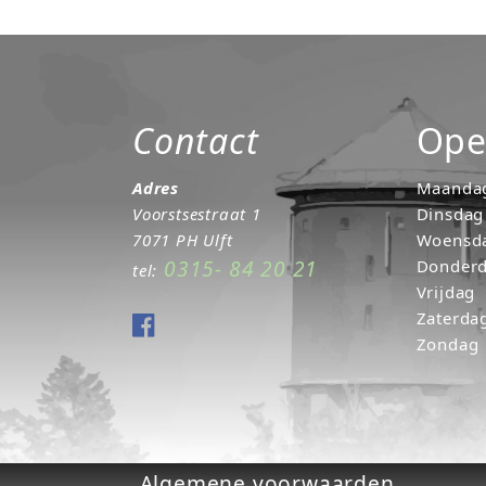
Contact
Ope
Adres
Maanda
Voorstsestraat 1
Dinsdag
7071 PH Ulft
Woensd
0315- 84 20 21
Donder
tel:
Vrijdag
Zaterda
Zondag
Algemene voorwaarden