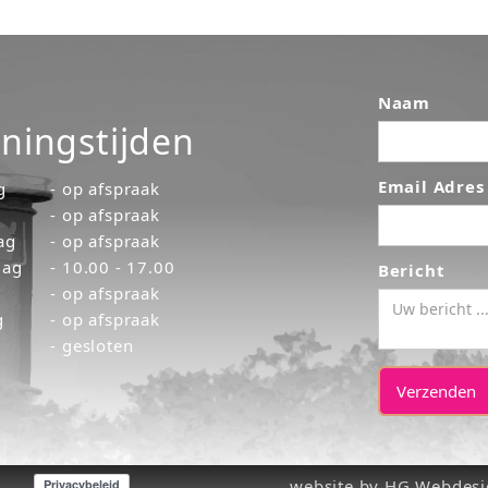
Naam
ningstijden
Email Adres
g
- op afspraak
- op afspraak
ag
- op afspraak
dag
- 10.00 - 17.00
Bericht
- op afspraak
g
- op afspraak
- gesloten
website by HG Webdes